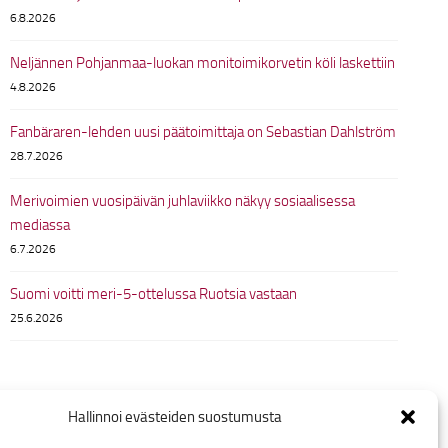
6.8.2026
Neljännen Pohjanmaa-luokan monitoimikorvetin köli laskettiin
4.8.2026
Fanbäraren-lehden uusi päätoimittaja on Sebastian Dahlström
28.7.2026
Merivoimien vuosipäivän juhlaviikko näkyy sosiaalisessa
mediassa
6.7.2026
Suomi voitti meri-5-ottelussa Ruotsia vastaan
25.6.2026
Hallinnoi evästeiden suostumusta