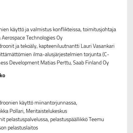
en käyttö ja valmistus konflikteissa, toimitusjohtaja
a Aerospace Technologies Oy
oonit ja tekoäly, kapteeniluutnantti Lauri Vasankari
ttämättömien ilma-alusjärjestelmien torjunta (C-
iness Development Matias Perttu, Saab Finland Oy
uko
roonien käyttö miinantorjunnassa,
Eikka Pollari, Meritaistelukeskus
it pelastuspalvelussa, pelastuspäällikkö Teemu
on pelastuslaitos