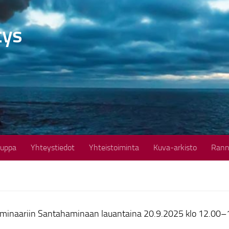
tys
uppa
Yhteystiedot
Yhteistoiminta
Kuva-arkisto
Rann
eminaariin Santahaminaan lauantaina 20.9.2025 klo 12.00–