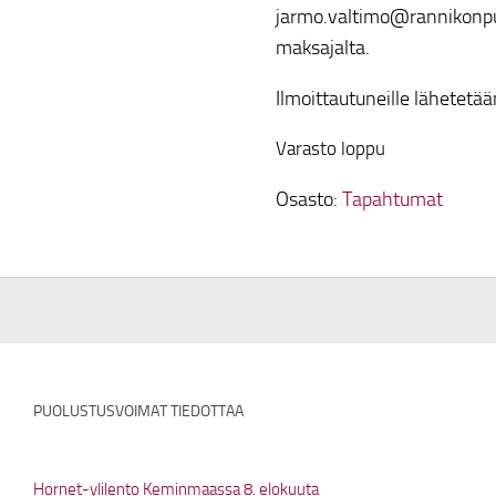
jarmo.valtimo@rannikonpuol
maksajalta.
Ilmoittautuneille lähetetä
Varasto loppu
Osasto:
Tapahtumat
PUOLUSTUSVOIMAT TIEDOTTAA
Hornet-ylilento Keminmaassa 8. elokuuta