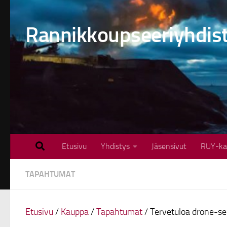
Skip to content
Rannikkoupseeriyhdis
Etusivu
Yhdistys
Jäsensivut
RUY-ka
TAPAHTUMAT
Etusivu
/
Kauppa
/
Tapahtumat
/ Tervetuloa drone-s