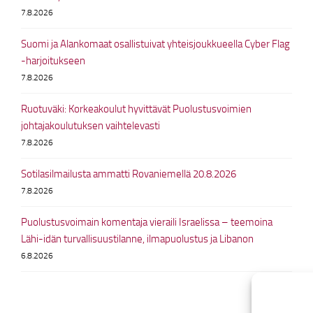
7.8.2026
Suomi ja Alankomaat osallistuivat yhteisjoukkueella Cyber Flag
-harjoitukseen
7.8.2026
Ruotuväki: Korkeakoulut hyvittävät Puolustusvoimien
johtajakoulutuksen vaihtelevasti
7.8.2026
Sotilasilmailusta ammatti Rovaniemellä 20.8.2026
7.8.2026
Puolustusvoimain komentaja vieraili Israelissa – teemoina
Lähi-idän turvallisuustilanne, ilmapuolustus ja Libanon
6.8.2026