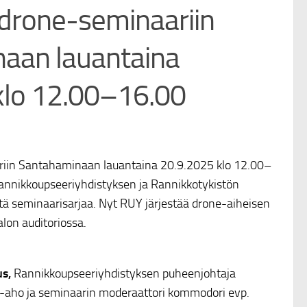
 drone-seminaariin
aan lauantaina
klo 12.00–16.00
riin Santahaminaan lauantaina 20.9.2025 klo 12.00–
annikkoupseeriyhdistyksen ja Rannikkotykistön
tä seminaarisarjaa. Nyt RUY järjestää drone-aiheisen
on auditoriossa.
us,
Rannikkoupseeriyhdistyksen puheenjohtaja
-aho ja seminaarin moderaattori kommodori evp.