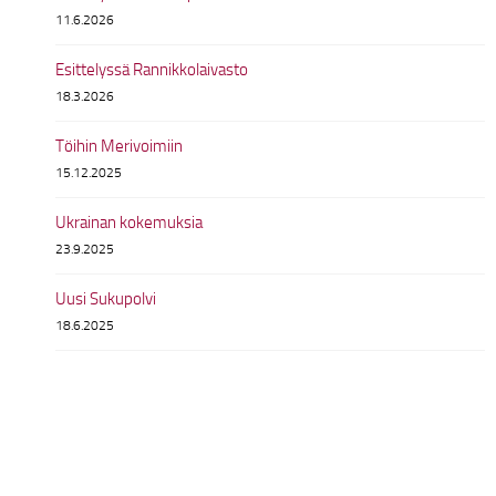
11.6.2026
Esittelyssä Rannikkolaivasto
18.3.2026
Töihin Merivoimiin
15.12.2025
Ukrainan kokemuksia
23.9.2025
Uusi Sukupolvi
18.6.2025