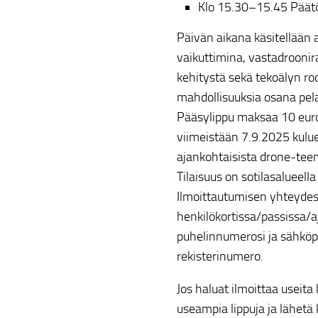
Klo 15.30–15.45 Päätö
Päivän aikana käsitellään 
vaikuttimina, vastadroonira
kehitystä sekä tekoälyn ro
mahdollisuuksia osana pel
Pääsylippu maksaa 10 euroa 
viimeistään 7.9.2025 kulu
ajankohtaisista drone-tee
Tilaisuus on sotilasalueell
Ilmoittautumisen yhteydess
henkilökortissa/passissa/
puhelinnumerosi ja sähköpos
rekisterinumero.
Jos haluat ilmoittaa useita
useampia lippuja ja lähetä 