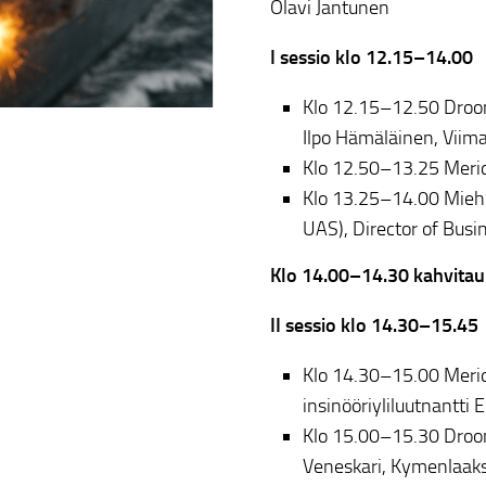
Olavi Jantunen
I sessio klo 12.15–14.00
Klo 12.15–12.50 Drooni
Ilpo Hämäläinen, Viim
Klo 12.50–13.25 Meridr
Klo 13.25–14.00 Miehi
UAS), Director of Bus
Klo 14.00–14.30 kahvita
II sessio klo 14.30–15.45
Klo 14.30–15.00 Merid
insinööriyliluutnantti 
Klo 15.00–15.30 Droon
Veneskari, Kymenlaaks