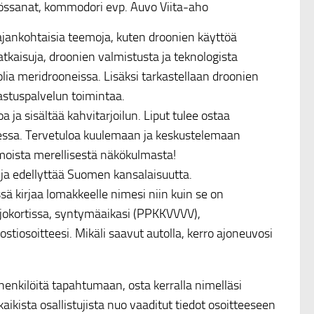
ssanat, kommodori evp. Auvo Viita-aho
ajankohtaisia teemoja, kuten droonien käyttöä
tkaisuja, droonien valmistusta ja teknologista
olia meridrooneissa. Lisäksi tarkastellaan droonien
astuspalvelun toimintaa.
ja sisältää kahvitarjoilun. Liput tulee ostaa
essa. Tervetuloa kuulemaan ja keskustelemaan
moista merellisestä näkökulmasta!
a ja edellyttää Suomen kansalaisuutta.
ä kirjaa lomakkeelle nimesi niin kuin se on
ajokortissa, syntymäaikasi (PPKKVVVV),
tiosoitteesi. Mikäli saavut autolla, kerro ajoneuvosi
 henkilöitä tapahtumaan, osta kerralla nimelläsi
kaikista osallistujista nuo vaaditut tiedot osoitteeseen