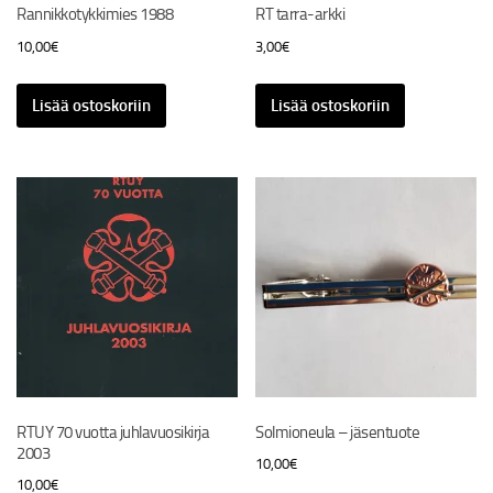
Rannikkotykkimies 1988
RT tarra-arkki
10,00
€
3,00
€
Lisää ostoskoriin
Lisää ostoskoriin
RTUY 70 vuotta juhlavuosikirja
Solmioneula – jäsentuote
2003
10,00
€
10,00
€