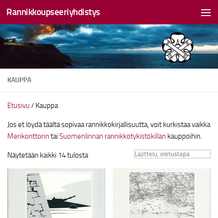
Rannikkoupseeriyhdistys
Skip to content
KAUPPA
Etusivu
/ Kauppa
Jos et löydä täältä sopivaa rannikkokirjallisuutta, voit kurkistaa vaikka
Merikonttorin
tai
Suomenlinnan rannikkotykistökillan
kauppoihin.
Näytetään kaikki 14 tulosta