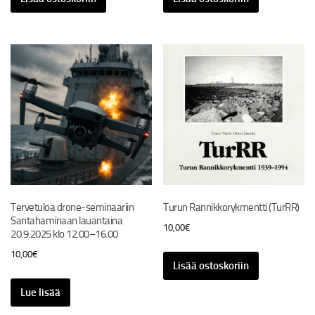
35,00€.
30,00€.
Tervetuloa drone-seminaariin
Turun Rannikkorykmentti (TurRR)
Santahaminaan lauantaina
10,00
€
20.9.2025 klo 12.00–16.00
10,00
€
Lisää ostoskoriin
Lue lisää