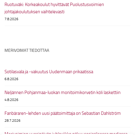
Ruotuväki: Korkeakoulut hyvittävät Puolustusvoimien
johtajakoulutuksen vaihtelevasti
7.8.2026
MERIVOIMAT TIEDOTTAA
Sotilasvala ja -vakuutus Uudenmaan prikaatissa
6.8.2026
Neljännen Pohjanmaa-luokan monitoimikorvetin köli laskettiin
4.8.2026
Fanbäraren-lehden uusi päätoimittaja on Sebastian Dahlström
28.7.2026
Merivoimien vuosipäivän juhlaviikko näkyy sosiaalisessa mediassa