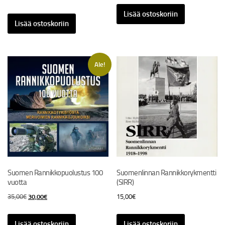
Lisää ostoskoriin
Lisää ostoskoriin
Ale!
Suomen Rannikkopuolustus 100
Suomenlinnan Rannikkorykmentti
vuotta
(SlRR)
Alkuperäinen
Nykyinen
35,00
€
30,00
€
15,00
€
hinta
hinta
oli:
on:
Lisää ostoskoriin
Lisää ostoskoriin