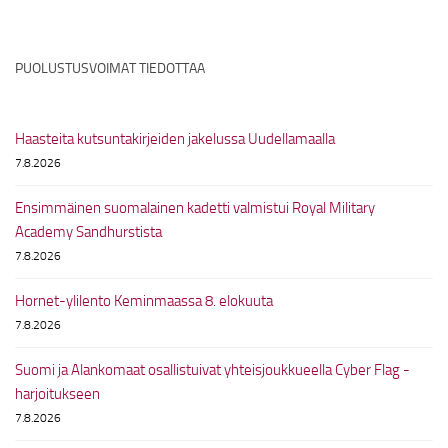
PUOLUSTUSVOIMAT TIEDOTTAA
Haasteita kutsuntakirjeiden jakelussa Uudellamaalla
7.8.2026
Ensimmäinen suomalainen kadetti valmistui Royal Military
Academy Sandhurstista
7.8.2026
Hornet-ylilento Keminmaassa 8. elokuuta
7.8.2026
Suomi ja Alankomaat osallistuivat yhteisjoukkueella Cyber Flag -
harjoitukseen
7.8.2026