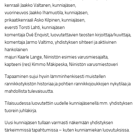
kenraali Jaakko Valtanen, kunniajäsen,
vuorineuvos Jaakko Ihamuotila, kunniajäsen,
prikaatikenraali Asko Kilpinen, kunniajäsen,
eversti Torsti Lahti, kunniajäsen
komentaja Ové Enqvist, luovutettavien teosten kirjoittaja/kuvittaja,
komentaja Jarmo Valtimo, yhdistyksen sihteeri ja aktiivinen
hankolainen
majuri Kaarle Lange, Niinistön esimies varusmiesajalta,
kapteeni (res) Kimmo Mäkipeska, Niinistön varusmiestoveri
Tapaaminen sujui hyvin lämminhenkisesti muistellen
rannikkotykistön historiaa ja pohtien rannikkojoukkojen nykytilaa ja
mahdollista tulevaisuutta.
Tilaisuudessa luovutettiin uudelle kunniajäsenellä mm. yhdistyksen
tuorein juhlakirja.
Uusi kunniajäsen tullaan varmasti näkemään yhdistyksen
tärkeimmissä tapahtumissa – kuten kunniamiekan luovutuksissa.