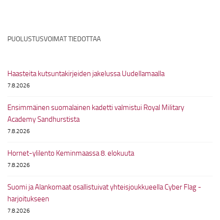
PUOLUSTUSVOIMAT TIEDOTTAA
Haasteita kutsuntakirjeiden jakelussa Uudellamaalla
7.8.2026
Ensimmäinen suomalainen kadetti valmistui Royal Military
Academy Sandhurstista
7.8.2026
Hornet-ylilento Keminmaassa 8. elokuuta
7.8.2026
Suomi ja Alankomaat osallistuivat yhteisjoukkueella Cyber Flag -
harjoitukseen
7.8.2026