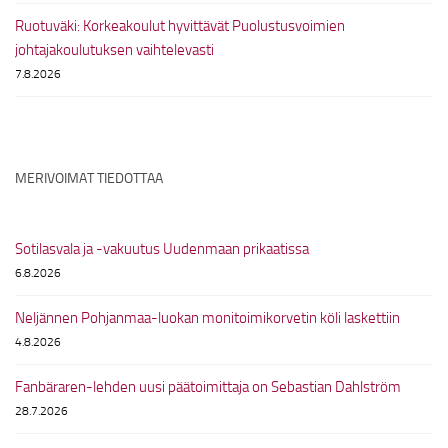
Ruotuväki: Korkeakoulut hyvittävät Puolustusvoimien
johtajakoulutuksen vaihtelevasti
7.8.2026
MERIVOIMAT TIEDOTTAA
Sotilasvala ja -vakuutus Uudenmaan prikaatissa
6.8.2026
Neljännen Pohjanmaa-luokan monitoimikorvetin köli laskettiin
4.8.2026
Fanbäraren-lehden uusi päätoimittaja on Sebastian Dahlström
28.7.2026