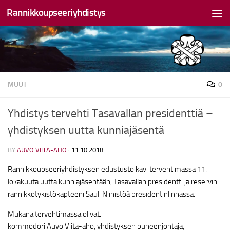
Rannikkoupseeriyhdistys
Skip to content
MUUT
0
Yhdistys tervehti Tasavallan presidenttiä –
yhdistyksen uutta kunniajäsentä
BY
AUVO VIITA-AHO
·
11.10.2018
Rannikkoupseeriyhdistyksen edustusto kävi tervehtimässä 11.
lokakuuta uutta kunniajäsentään, Tasavallan presidentti ja reservin
rannikkotykistökapteeni Sauli Niinistöä presidentinlinnassa.
Mukana tervehtimässä olivat:
kommodori Auvo Viita-aho, yhdistyksen puheenjohtaja,