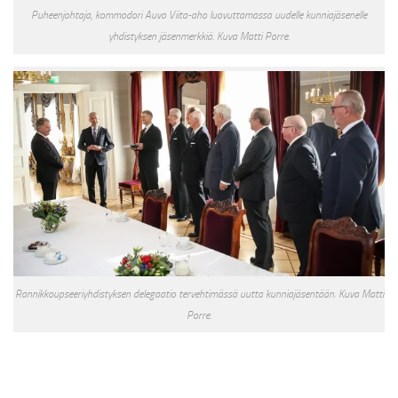
Puheenjohtaja, kommodori Auvo Viita-aho luovuttamassa uudelle kunniajäsenelle
yhdistyksen jäsenmerkkiä. Kuva Matti Porre.
Rannikkoupseeriyhdistyksen delegaatio tervehtimässä uutta kunniajäsentään. Kuva Matti
Porre.