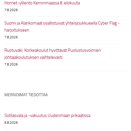
Hornet-ylilento Keminmaassa 8. elokuuta
7.8.2026
Suomi ja Alankomaat osallistuivat yhteisjoukkueella Cyber Flag -
harjoitukseen
7.8.2026
Ruotuväki: Korkeakoulut hyvittävät Puolustusvoimien
johtajakoulutuksen vaihtelevasti
7.8.2026
MERIVOIMAT TIEDOTTAA
Sotilasvala ja -vakuutus Uudenmaan prikaatissa
6.8.2026