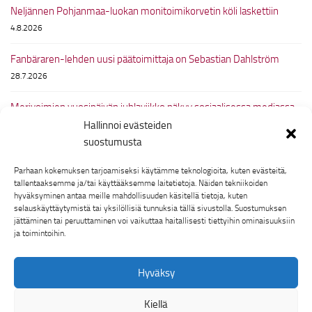
Neljännen Pohjanmaa-luokan monitoimikorvetin köli laskettiin
4.8.2026
Fanbäraren-lehden uusi päätoimittaja on Sebastian Dahlström
28.7.2026
Merivoimien vuosipäivän juhlaviikko näkyy sosiaalisessa mediassa
Hallinnoi evästeiden
6.7.2026
suostumusta
Suomi voitti meri-5-ottelussa Ruotsia vastaan
Parhaan kokemuksen tarjoamiseksi käytämme teknologioita, kuten evästeitä,
25.6.2026
tallentaaksemme ja/tai käyttääksemme laitetietoja. Näiden tekniikoiden
hyväksyminen antaa meille mahdollisuuden käsitellä tietoja, kuten
selauskäyttäytymistä tai yksilöllisiä tunnuksia tällä sivustolla. Suostumuksen
jättäminen tai peruuttaminen voi vaikuttaa haitallisesti tiettyihin ominaisuuksiin
ja toimintoihin.
Hyväksy
Kiellä