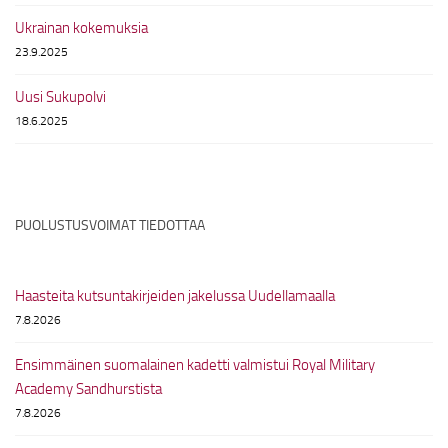
Ukrainan kokemuksia
23.9.2025
Uusi Sukupolvi
18.6.2025
PUOLUSTUSVOIMAT TIEDOTTAA
Haasteita kutsuntakirjeiden jakelussa Uudellamaalla
7.8.2026
Ensimmäinen suomalainen kadetti valmistui Royal Military
Academy Sandhurstista
7.8.2026