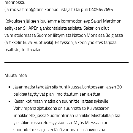
mennessä.
(jarmo.valtimo@rannikonpuolustaja.fi) tai puh 0405647695
Kokouksen jälkeen kuulemme kommodori evp Sakari Martimon
esityksen SHAPEn ajankohtaisista asioista. Sakari on ollut
valmistelemassa Suomen liittymistä Natoon Monsissa Belgiassa
(artikkelin kuva: Ruotuväki). Esityksen jälkeen yhdistys tarjoaa
osallistujille iltapalan.
Muuta infoa:
Jäsenmatka tehdään siis huhtikuussa Lontooseen ja sen 30
paikkaa täyttyivät pian ilmoittautumisen alettua
Kesän kotimaan matka on suunnitteilla taas syksylle.
Vahvimpana ajatuksena on suunnata se Kuivasaaren
linnakkeelle, jossa Suomenlinnan rannikkotykistökilta pitää
yleisökierroksia elo-syyskuussa. Myös Miessaari on
suunnitelmissa, jos ei tänä vuonna niin lähivuosina