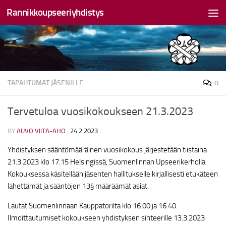
Rannikkoupseeriyhdistys
Skip to content
TAPAHTUMAT JÄSENILLE
0
Tervetuloa vuosikokoukseen 21.3.2023
BY
AUVO VIITA-AHO
·
24.2.2023
Yhdistyksen sääntömääräinen vuosikokous järjestetään tiistaina
21.3.2023 klo 17.15 Helsingissä, Suomenlinnan Upseerikerholla.
Kokouksessa käsitellään jäsenten hallitukselle kirjallisesti etukäteen
lähettämät ja sääntöjen 13§ määräämät asiat.
Lautat Suomenlinnaan Kauppatorilta klo 16.00 ja 16.40.
Ilmoittautumiset kokoukseen yhdistyksen sihteerille 13.3.2023