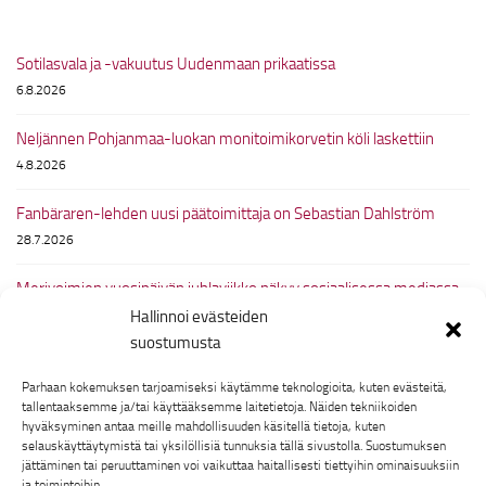
Sotilasvala ja -vakuutus Uudenmaan prikaatissa
6.8.2026
Neljännen Pohjanmaa-luokan monitoimikorvetin köli laskettiin
4.8.2026
Fanbäraren-lehden uusi päätoimittaja on Sebastian Dahlström
28.7.2026
Merivoimien vuosipäivän juhlaviikko näkyy sosiaalisessa mediassa
Hallinnoi evästeiden
6.7.2026
suostumusta
Suomi voitti meri-5-ottelussa Ruotsia vastaan
Parhaan kokemuksen tarjoamiseksi käytämme teknologioita, kuten evästeitä,
25.6.2026
tallentaaksemme ja/tai käyttääksemme laitetietoja. Näiden tekniikoiden
hyväksyminen antaa meille mahdollisuuden käsitellä tietoja, kuten
selauskäyttäytymistä tai yksilöllisiä tunnuksia tällä sivustolla. Suostumuksen
jättäminen tai peruuttaminen voi vaikuttaa haitallisesti tiettyihin ominaisuuksiin
ja toimintoihin.