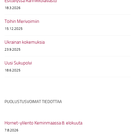
Esittelyssä Rannikkolaivasto
18.3.2026
Töihin Merivoimiin
15.12.2025
Ukrainan kokemuksia
23.9.2025
Uusi Sukupolvi
18.6.2025
PUOLUSTUSVOIMAT TIEDOTTAA
Hornet-ylilento Keminmaassa 8. elokuuta
7.8.2026