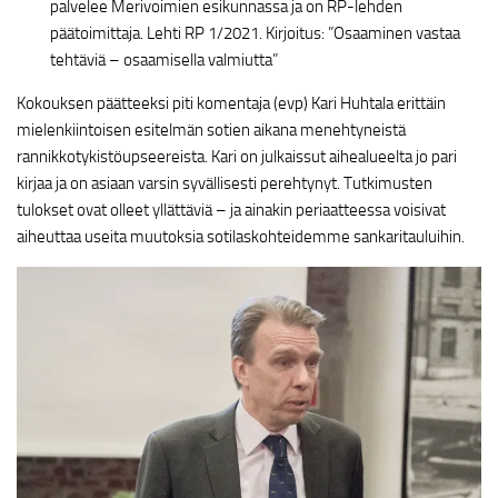
palvelee Merivoimien esikunnassa ja on RP-lehden
päätoimittaja. Lehti RP 1/2021. Kirjoitus: ”Osaaminen vastaa
tehtäviä – osaamisella valmiutta”
Kokouksen päätteeksi piti komentaja (evp) Kari Huhtala erittäin
mielenkiintoisen esitelmän sotien aikana menehtyneistä
rannikkotykistöupseereista. Kari on julkaissut aihealueelta jo pari
kirjaa ja on asiaan varsin syvällisesti perehtynyt. Tutkimusten
tulokset ovat olleet yllättäviä – ja ainakin periaatteessa voisivat
aiheuttaa useita muutoksia sotilaskohteidemme sankaritauluihin.