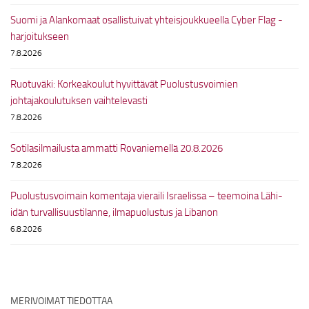
Suomi ja Alankomaat osallistuivat yhteisjoukkueella Cyber Flag -
harjoitukseen
7.8.2026
Ruotuväki: Korkeakoulut hyvittävät Puolustusvoimien
johtajakoulutuksen vaihtelevasti
7.8.2026
Sotilasilmailusta ammatti Rovaniemellä 20.8.2026
7.8.2026
Puolustusvoimain komentaja vieraili Israelissa – teemoina Lähi-
idän turvallisuustilanne, ilmapuolustus ja Libanon
6.8.2026
MERIVOIMAT TIEDOTTAA