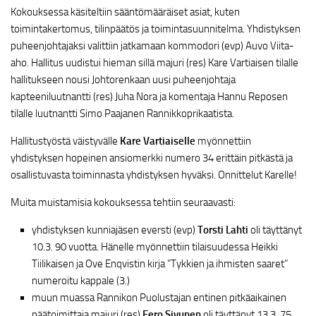
Kokouksessa käsiteltiin sääntömääräiset asiat, kuten
toimintakertomus, tilinpäätös ja toimintasuunnitelma. Yhdistyksen
puheenjohtajaksi valittiin jatkamaan kommodori (evp) Auvo Viita-
aho. Hallitus uudistui hieman sillä majuri (res) Kare Vartiaisen tilalle
hallitukseen nousi Johtorenkaan uusi puheenjohtaja
kapteeniluutnantti (res) Juha Nora ja komentaja Hannu Reposen
tilalle luutnantti Simo Paajanen Rannikkoprikaatista.
Hallitustyöstä väistyvälle
Kare Vartiaiselle
myönnettiin
yhdistyksen hopeinen ansiomerkki numero 34 erittäin pitkästä ja
osallistuvasta toiminnasta yhdistyksen hyväksi. Onnittelut Karelle!
Muita muistamisia kokouksessa tehtiin seuraavasti:
yhdistyksen kunniajäsen eversti (evp)
Torsti Lahti
oli täyttänyt
10.3. 90 vuotta. Hänelle myönnettiin tilaisuudessa Heikki
Tiilikaisen ja Ove Enqvistin kirja ”Tykkien ja ihmisten saaret”
numeroitu kappale (3.)
muun muassa Rannikon Puolustajan entinen pitkäaikainen
päätoimittaja majuri (res)
Eero Sivunen
oli täyttänyt 13.3. 75