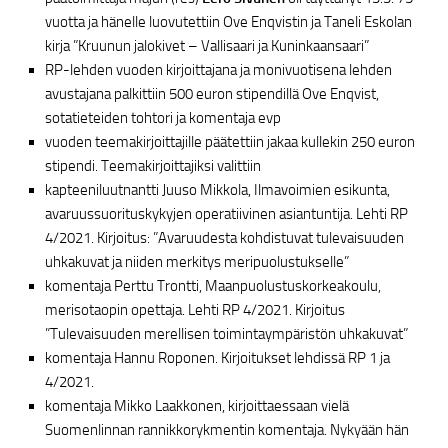
vuotta ja hänelle luovutettiin Ove Enqvistin ja Taneli Eskolan
kirja ”Kruunun jalokivet – Vallisaari ja Kuninkaansaari”
RP-lehden vuoden kirjoittajana ja monivuotisena lehden
avustajana palkittiin 500 euron stipendillä Ove Enqvist,
sotatieteiden tohtori ja komentaja evp
vuoden teemakirjoittajille päätettiin jakaa kullekin 250 euron
stipendi. Teemakirjoittajiksi valittiin
kapteeniluutnantti Juuso Mikkola, Ilmavoimien esikunta,
avaruussuorituskykyjen operatiivinen asiantuntija. Lehti RP
4/2021. Kirjoitus: ”Avaruudesta kohdistuvat tulevaisuuden
uhkakuvat ja niiden merkitys meripuolustukselle”
komentaja Perttu Trontti, Maanpuolustuskorkeakoulu,
merisotaopin opettaja. Lehti RP 4/2021. Kirjoitus
”Tulevaisuuden merellisen toimintaympäristön uhkakuvat”
komentaja Hannu Roponen. Kirjoitukset lehdissä RP 1 ja
4/2021.
komentaja Mikko Laakkonen, kirjoittaessaan vielä
Suomenlinnan rannikkorykmentin komentaja. Nykyään hän