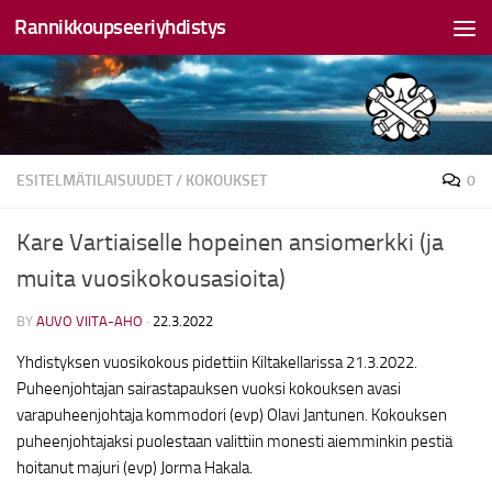
Rannikkoupseeriyhdistys
Skip to content
ESITELMÄTILAISUUDET
/
KOKOUKSET
0
Kare Vartiaiselle hopeinen ansiomerkki (ja
muita vuosikokousasioita)
BY
AUVO VIITA-AHO
·
22.3.2022
Yhdistyksen vuosikokous pidettiin Kiltakellarissa 21.3.2022.
Puheenjohtajan sairastapauksen vuoksi kokouksen avasi
varapuheenjohtaja kommodori (evp) Olavi Jantunen. Kokouksen
puheenjohtajaksi puolestaan valittiin monesti aiemminkin pestiä
hoitanut majuri (evp) Jorma Hakala.