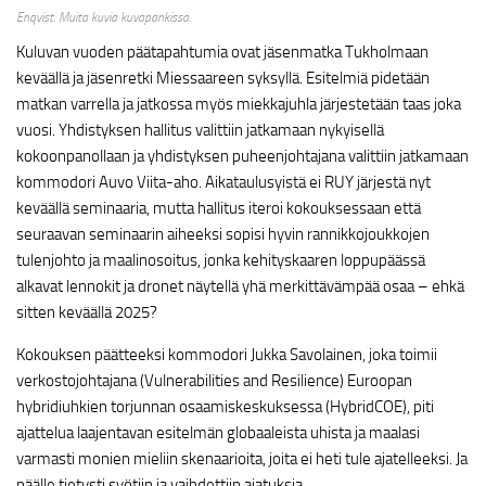
Enqvist. Muita kuvia kuvapankissa.
Kuluvan vuoden päätapahtumia ovat jäsenmatka Tukholmaan
keväällä ja jäsenretki Miessaareen syksyllä. Esitelmiä pidetään
matkan varrella ja jatkossa myös miekkajuhla järjestetään taas joka
vuosi. Yhdistyksen hallitus valittiin jatkamaan nykyisellä
kokoonpanollaan ja yhdistyksen puheenjohtajana valittiin jatkamaan
kommodori Auvo Viita-aho. Aikataulusyistä ei RUY järjestä nyt
keväällä seminaaria, mutta hallitus iteroi kokouksessaan että
seuraavan seminaarin aiheeksi sopisi hyvin rannikkojoukkojen
tulenjohto ja maalinosoitus, jonka kehityskaaren loppupäässä
alkavat lennokit ja dronet näytellä yhä merkittävämpää osaa – ehkä
sitten keväällä 2025?
Kokouksen päätteeksi kommodori Jukka Savolainen, joka toimii
verkostojohtajana (Vulnerabilities and Resilience) Euroopan
hybridiuhkien torjunnan osaamiskeskuksessa (HybridCOE), piti
ajattelua laajentavan esitelmän globaaleista uhista ja maalasi
varmasti monien mieliin skenaarioita, joita ei heti tule ajatelleeksi. Ja
päälle tietysti syötiin ja vaihdettiin ajatuksia.